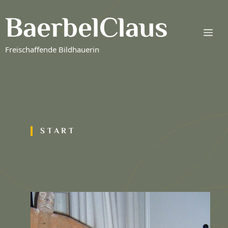
Zum
BaerbelClaus
Inhalt
springen
Me
Freischaffende Bildhauerin
START